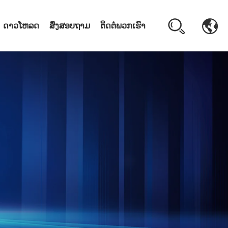
ດາວໂຫລດ
ສົ່ງສອບຖາມ
ຕິດຕໍ່ພວກເຮົາ