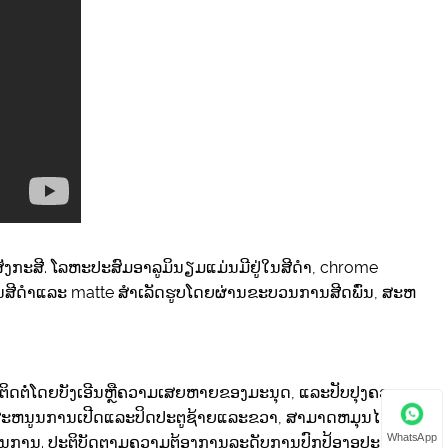
ັງກະສີ. ໂລຫະປະສົມອາລູມິນຽມແມ່ນມີຢູ່ໃນສີດໍາ, chrome
ໃນສີດໍາແລະ matte ສໍາເລັດຮູບໂດຍຜ່ານຂະບວນການສີດພົ່ນ, ສະຫ
ານຕິດຕໍ່ໂດຍບັງເອີນຫຼືຄວາມເສຍຫາຍຂອງມະນຸດ, ແລະປັບປຸງຄວາມ
ສະຫນູນການເປີດແລະປິດປະຕູຊ້າຍແລະຂວາ, ສາມາດຫມຸນໄດ້
WhatsApp
ການ. ປະຕິບັດຕາມຄວາມຕ້ອງການລະດັບການປົກປ້ອງອຸປະກອນ