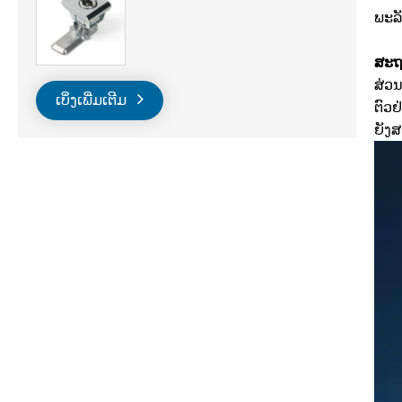
ພະລ
ສະຖ
ສ່ວນ
ເບິ່ງເພີ່ມເຕີມ
ຕົວຢ
ຍັງ