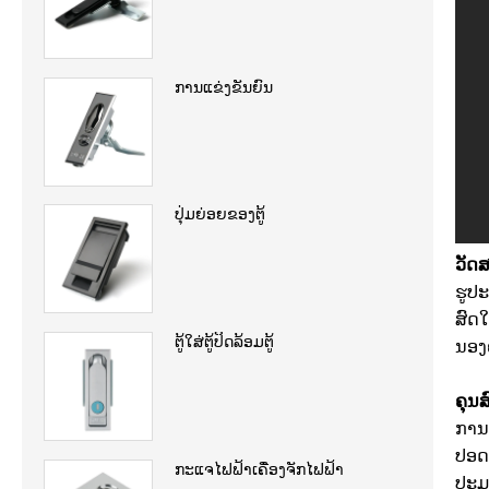
ການແຂ່ງຂັນຍົນ
ປຸ່ມຍ່ອຍຂອງຕູ້
ວັດສ
ຮູປ
ສົດ
ຕູ້ໃສ່ຕູ້ປິດລ້ອມຕູ້
ນອງ
ຄຸນສ
ການ
ປອດ
ກະແຈໄຟຟ້າເຄື່ອງຈັກໄຟຟ້າ
ປະມ