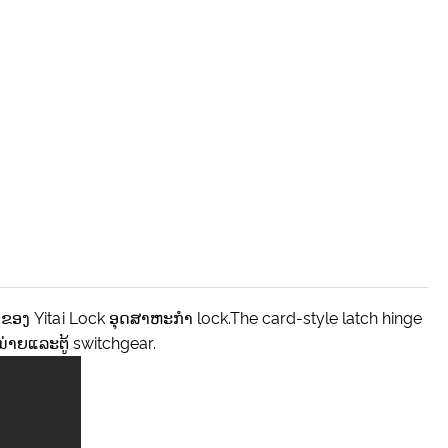
າງຂອງ Yitai Lock ອຸດສາຫະກໍາ lock.The card-style latch hinge
່າຍແລະຕູ້ switchgear.