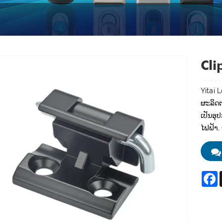
Cli
Yitai 
ຜະລິດຕ
ເປັນອຸ
ໄຟຟ້າ,
F