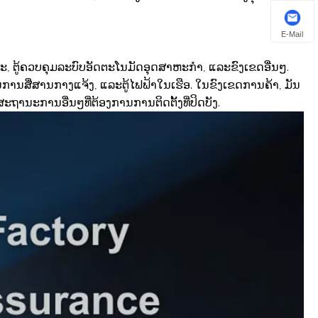
E-Mail
ຍະ, ຕູ້ຄວບຄຸມລະບົບອັດຕະໂນມັດອຸດສາຫະກໍາ, ແລະຂົງເຂດອື່ນໆ.
ານການສື່ສານກາງແຈ້ງ, ແລະຕູ້ໄຟຟ້າໃນເຮືອ. ໃນຂົງເຂດການຄ້າ, ມັນ
ານະການອື່ນໆທີ່ຕ້ອງການການຕິດຕັ້ງທີ່ປິດບັງ.