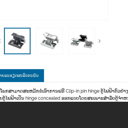
າຍ​ລະ​ອຽດ​ຜະ​ລິດ​ຕະ​ພັນ
ໍລິໂພກສາມາດສະຫມັກຂໍເອົາການຟຣີ Clip-in pin hinge ຕູ້ໄຟຟ້າຕົວຢ່
ັບຕູ້ໄຟຟ້າເປັນ hinge concealed ອອກແບບໂດຍສະເພາະສໍາລັບຕູ້ຈໍາຫນ