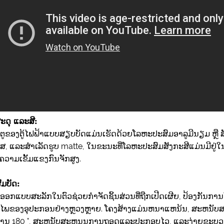
ະດຸ ແລະສີ:
ະຕູຂອງຕູ້ໄຟຟ້າແບບສຽບບັດແມ່ນເຮັດດ້ວຍໂລຫະປະສົມອາລູມີນຽມ ຫຼື ສ
ໃສ, ແລະສໍາເລັດຮູບ matte, ໃນຂະນະທີ່ໂລຫະປະສົມສັງກະສີແມ່ນມີຢູ່
ຄວາມເຂັ້ມແຂງກົນຈັກສູງ.
ົມບັດ:
ອອກແບບສະລັກໃນຕົວຊ່ວຍກໍາຈັດຊິ້ນສ່ວນທີ່ຖືກເປີດເຜີຍ, ປ້ອງກັນກ
ໄພຂອງອຸປະກອນຢ່າງຫຼວງຫຼາຍ. ໂຄງສ້າງແມ່ນຫນາແຫນ້ນ, ສະຫນັບ
ານ 180 °, ສະຫນັບສະຫນູນການຖອດແລະປະກອບໄວ, ແລະງ່າຍຂະບວນ