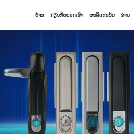
ບ້ານ
ກ່ຽວກັບພວກເຮົາ
ຜະລິດຕະພັນ
ຂ່າວ