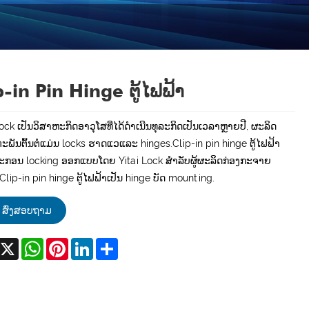
p-in Pin Hinge ຕູ້ໄຟຟ້າ
Lock ເປັນວິສາຫະກິດອາວຸໂສທີ່ໄດ້ດໍາເນີນທຸລະກິດເປັນເວລາຫຼາຍປີ, ຜະລິດ
ະພັນຕົ້ນຕໍແມ່ນ locks ຮາດແວແລະ hinges.Clip-in pin hinge ຕູ້ໄຟຟ້າ
ປະກອນ locking ອອກແບບໂດຍ Yitai Lock ສໍາລັບຜູ້ຜະລິດກ່ອງກະຈາຍ
 Clip-in pin hinge ຕູ້ໄຟຟ້າເປັນ hinge ບັດ mounting.
ສົ່ງສອບຖາມ
acebook
X
WhatsApp
Pinterest
LinkedIn
Share