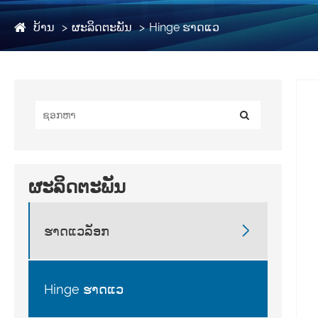
ບ້ານ
ຜະລິດຕະພັນ
Hinge ຮາດແວ
ຜະລິດຕະພັນ

ຮາດແວລັອກ
Hinge ຮາດແວ