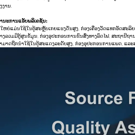
ັງງານ.
ານະການແອັບພລິເຄຊັນ:
ໃຫຍ່ແມ່ນໃຊ້ໃນຕູ້ສະຫຼັບເກຍແຮງດັນສູງ, ກ່ອງເຄື່ອງວັດແທກອັດສະລິ
່າງລວມມີຕູ້ສູນຂໍ້ມູນ, ກ່ອງອຸປະກອນການຂົນສົ່ງທາງລົດໄຟ, ສະຖານີຖ
ສາມາດຖືກນໍາໃຊ້ໃນຕູ້ສະແດງລະດັບສູງ, ກ່ອງອຸປະກອນການແພດ, ແລະສະຖ