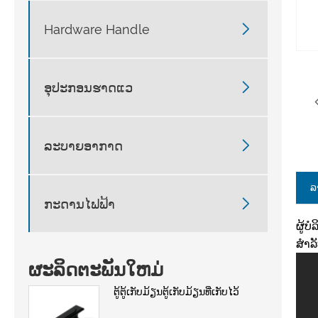

Hardware Handle

ອຸປະກອນຮາດແວ

ລະບາຍອາກາດ
ລ

ກະດານໄຟຟ້າ
ຜູ້ບ
ສໍາລ
ຜະລິດຕະພັນໃຫມ່
ຕູ້ຕູ້ເກັບມ້ຽນຕູ້ເກັບມ້ຽນທີ່ເກັບໄວ້