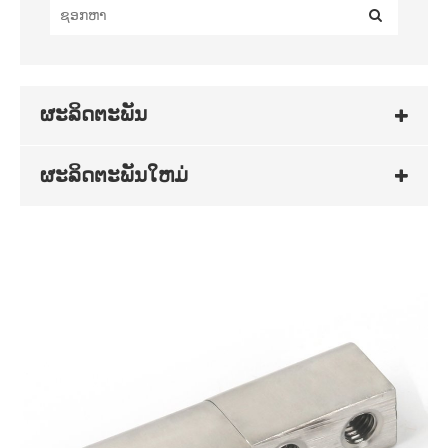
ຜະລິດຕະພັນ
ຜະລິດຕະພັນໃຫມ່