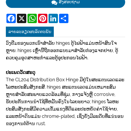
ສົ່ງສອບຖາມ
Facebook
X
WhatsApp
Pinterest
LinkedIn
Share
ລາຍ​ລະ​ອຽດ​ຜະ​ລິດ​ຕະ​ພັນ
ວົງຢືມຂອງພວກເຮົາສໍາລັບ hinges ຕູ້ໄຟຟ້າແມ່ນຫນ້າສົນໃຈ
ຫຼາຍ. hinges ເຫຼົ່ານີ້ຖືກອອກແບບມາສໍາລັບກ່ອງແຈກຢາຍ, ຕູ້
ຄວບຄຸມອຸດສາຫະກໍາແລະຕູ້ອຸປະກອນໄຟຟ້າ.
ປະເພດວັດສະດຸ
The CL204 Distribution Box Hinge ມີຢູ່ໃນສະແຕນເລດແລະ
ໂລຫະປະສົມສັງກະສີ. hinges ສະແຕນເລດແມ່ນເຫມາະສົມ
ຫຼາຍສໍາລັບສະພາບແວດລ້ອມທີ່ຊຸ່ມ, ກາງແຈ້ງຫຼື corrosive,
ຮັບປະກັນການນໍາໃຊ້ທີ່ຫມັ້ນຄົງໃນໄລຍະຍາວ; hinges ໂລຫະ
ປະສົມສັງກະສີມີຄວາມເຂັ້ມແຂງທີ່ດີແລະປະຫຍັດຄ່າໃຊ້ຈ່າຍ,
ແລະຫນ້າດິນແມ່ນ chrome-plated, ເຊິ່ງຍັງມີລະດັບທີ່ແນ່ນອນ
ຂອງການຕໍ່ຕ້ານ rust.