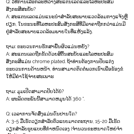
Q: ວິທີການເລືອກລະຫວ່າງສະແຕນເລດແລະໂລຫະປະສົມ
ສັງກະສີສະບັບ?
A: ສະແຕນເລດແມ່ນແນະນໍາສໍາລັບສະພາບແວດລ້ອມກາງແຈ້ງຫຼື
ປຽກ, ໃນຂະນະທີ່ໂລຫະປະສົມສັງກະສີທີ່ມີລາຄາຖືກກວ່າແມ່ນມີ
ຢູ່ສໍາລັບສະພາບແວດລ້ອມພາຍໃນທີ່ແຫ້ງແລ້ງ.
ຖາມ: ຂະບວນການຮັກສາພື້ນຜິວແມ່ນຫຍັງ?
A: ສະແຕນເລດຖືກຂັດດ້ວຍສີຕົ້ນສະບັບແລະໂລຫະປະສົມ
ສັງກະສີແມ່ນ chrome plated. ຖ້າທ່ານຕ້ອງການປັບແຕ່ງ
ຂະບວນການດ້ານຫນ້າ, ທ່ານສາມາດຕິດຕໍ່ພວກເຮົາເພື່ອຮ້ອງຂໍ
ໃຫ້ມີຄ່າໃຊ້ຈ່າຍສະເພາະ
ຖາມ: ມຸມເປີດສາມາດປັບໄດ້ບໍ?
A: ຜະລິດຕະພັນນີ້ສາມາດຫມຸນໄດ້ 360 °.
Q: ເວລາການຈັດສົ່ງແມ່ນດົນປານໃດ?
A: 3-5 ມື້ເຮັດວຽກສໍາລັບຕົວແບບມາດຕະຖານ, 15-20 ມື້ເຮັດ
ວຽກສໍາລັບຮູບແບບທີ່ກໍາຫນົດເອງ (ຈໍານວນຂະຫນາດໃຫຍ່ຈໍາ