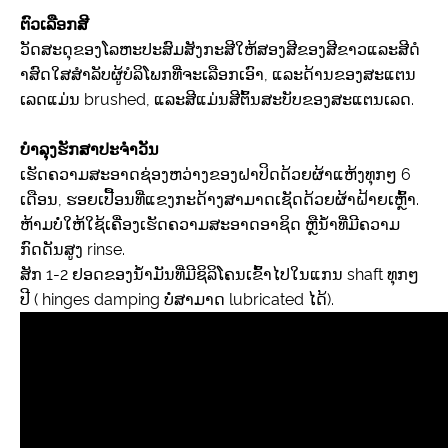
ຕົວເລືອກສີ
ວັດສະດຸຂອງໂລຫະປະສົມສັງກະສີໃຫ້ສອງສີຂອງສີຂາວແລະສີດໍ
າສົດໃສສໍາລັບຜູ້ບໍລິໂພກທີ່ຈະເລືອກເອົາ, ແລະດ້ານຂອງສະແຕນ
ເລດແມ່ນ brushed, ແລະສີແມ່ນສີຕົ້ນສະບັບຂອງສະແຕນເລດ.
ບໍາລຸງຮັກສາປະຈໍາວັນ
ເຮັດຄວາມສະອາດຊ່ອງຫວ່າງຂອງຝາປິດດ້ວຍຜ້າແຫ້ງທຸກໆ 6
ເດືອນ, ຮອຍເປື້ອນທີ່ແຂງກະດ້າງສາມາດເຊັດດ້ວຍຜ້າຝ້າຍເຫຼົ້າ.
ຫ້າມບໍ່ໃຫ້ໃຊ້ເຄື່ອງເຮັດຄວາມສະອາດອາຊິດ ຫຼືນໍ້າທີ່ມີຄວາມ
ກົດດັນສູງ rinse.
ສັກ 1-2 ຢອດຂອງນໍ້າມັນທີ່ມີຊິລິໂຄນເຂົ້າໄປໃນແກນ shaft ທຸກໆ
ປີ ( hinges damping ບໍ່ສາມາດ lubricated ໄດ້).