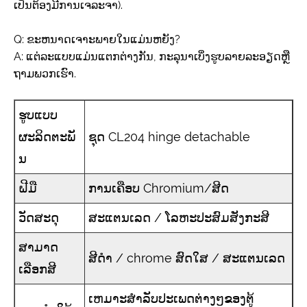
ເປັນຕ້ອງມີການເຈລະຈາ).
Q: ຂະຫນາດເຈາະພາຍໃນແມ່ນຫຍັງ?
A: ແຕ່ລະແບບແມ່ນແຕກຕ່າງກັນ, ກະລຸນາເບິ່ງຮູບລາຍລະອຽດຫຼື
ຖາມພວກເຮົາ.
ຮູບແບບ
ຜະລິດຕະພັ
ຊຸດ CL204 hinge detachable
ນ
ຝີມື
ການເຄືອບ Chromium/ສີດ
ວັດສະດຸ
ສະແຕນເລດ / ໂລຫະປະສົມສັງກະສີ
ສາມາດ
ສີດໍາ / chrome ສົດໃສ / ສະແຕນເລດ
ເລືອກສີ
ເຫມາະສໍາລັບປະເພດຕ່າງໆຂອງຕູ້