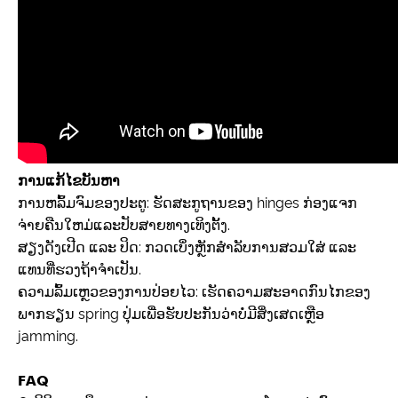
ການແກ້ໄຂບັນຫາ
ການຫລົ້ມຈົມຂອງປະຕູ: ຮັດສະກູຖານຂອງ hinges ກ່ອງແຈກ
ຈ່າຍຄືນໃຫມ່ແລະປັບສາຍທາງເທິງຕັ້ງ.
ສຽງດັງເປີດ ແລະ ປິດ: ກວດເບິ່ງຫຼັກສຳລັບການສວມໃສ່ ແລະ
ແທນທີ່ຮວງຖ້າຈຳເປັນ.
ຄວາມລົ້ມເຫຼວຂອງການປ່ອຍໄວ: ເຮັດຄວາມສະອາດກົນໄກຂອງ
ພາກຮຽນ spring ປຸ່ມເພື່ອຮັບປະກັນວ່າບໍ່ມີສິ່ງເສດເຫຼືອ
jamming.
FAQ