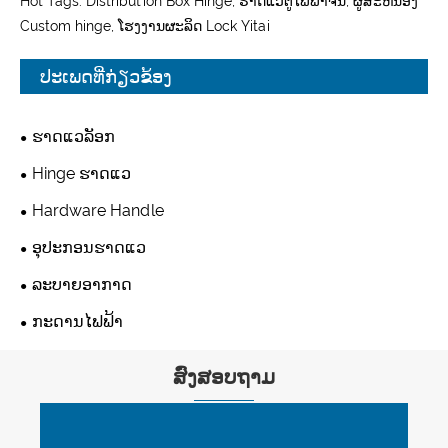
Hot Tags: Distribution Box Hinge, ຮາດແວຕູ້ໄຟຟ້າຈີນ, ຜູ້ສະຫນອງ
Custom hinge, ໂຮງງານຜະລິດ Lock Yitai
ປະເພດທີ່ກ່ຽວຂ້ອງ
ຮາດແວລັອກ
Hinge ຮາດແວ
Hardware Handle
ອຸປະກອນຮາດແວ
ລະບາຍອາກາດ
ກະດານໄຟຟ້າ
ສົ່ງສອບຖາມ