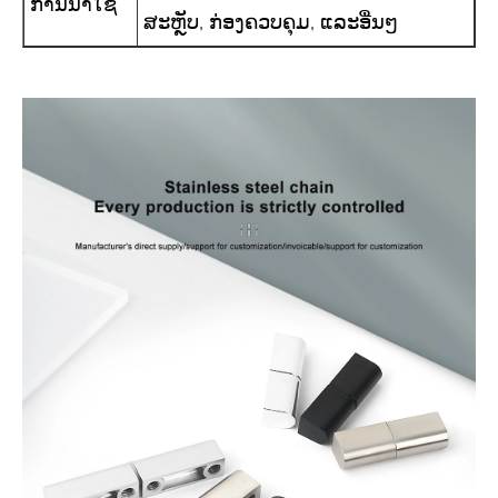
ການ​ນໍາ​ໃຊ້
ສະຫຼັບ, ກ່ອງຄວບຄຸມ, ແລະອື່ນໆ