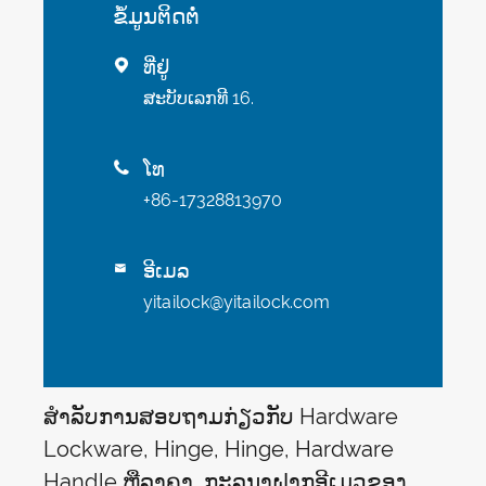
ຂໍ້​ມູນ​ຕິດ​ຕໍ່
ທີ່ຢູ່

ສະບັບເລກທີ 16.
ໂທ

+86-17328813970
ອີເມລ

yitailock@yitailock.com
ສໍາລັບການສອບຖາມກ່ຽວກັບ Hardware
Lockware, Hinge, Hinge, Hardware
Handle ຫຼືລາຄາ, ກະລຸນາຝາກອີເມວຂອງ