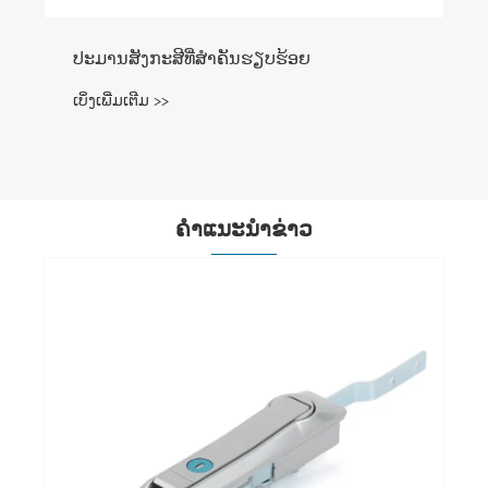
ຄໍາແນະນໍາຂ່າວ
ແມ່ນຫຍັງເຮັດໃຫ້ໄມ້ປັກສຽບທີ່ຖອດອອກໄດ້ເປັນ
ທາງເລືອກປະຕິບັດສໍາລັບປະຕູຕູ້ອຸດສາຫະກໍາ?
ເບິ່ງເພີ່ມເຕີມ >>