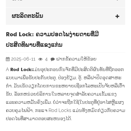
ຜະລິດຕະພັນ
Rod Lock: ຄວາມປອດໄພງ່າຍດາຍທີ່ມີ
ປະສິດທິພາບທີ່ແຂງແກ່ນ
2025-06-11
4
ຝາກຂໍ້ຄວາມໃຫ້ຂ້ອຍ
A
Rod Lock
ແມ່ນອຸປະກອນກົນຈັກທີ່ມີປະສິດຕິຜົນທັນທີ່ຖືກອອກ
ແບບມາເພື່ອຮັບປະກັນປະຕູ, ປ່ອງຢ້ຽມ, ຕູ້, ຫລືຝາປິດອຸດສາຫະ
ກໍາ. ມັນເຮັດວຽກໂດຍການຂະຫຍາຍເຊືອກໂລຫະເປັນຈັບຫລືເຕົ້າ
ຮັບ, ລັອກຫນ່ວຍບໍລິການໃນຫລາຍຈຸດສໍາລັບຄວາມເຂັ້ມແຂງ
ແລະຄວາມຫມັ້ນຄົງເພີ່ມ. ບໍ່ວ່າຈະຖືກໃຊ້ໃນປະຕູທີ່ຢູ່ອາໄສຫຼືແຜງ
ຄວບຄຸມໄຟຟ້າ, ກະແຈ Rod Locks ແມ່ນທັງຫມົດກ່ຽວກັບຄວາມ
ປອດໄພທີ່ສາມາດຕອບສະຫນອງໄດ້.