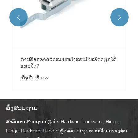


ສົ່ງສອບຖາມ
ສໍາລັບການສອບຖາມກ່ຽວກັບ Hardware Lockware, Hinge,
Hinge, Hardware Handle ຫຼືລາຄາ, ກະລຸນາຝາກອີເມວຂອງທ່ານ