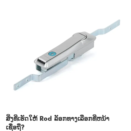
ສິ່ງທີ່ເຮັດໃຫ້ Rod ລັອກທາງເລືອກທີ່ຫນ້າ
ເຊື່ອຖື?