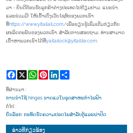
ມາ - ຍິນດີຕ້ອນຮັບລູກຄ້າຕ່າງປະເທດໄປຢ້ຽມຢາມ, ແນະນໍາ,
ແລະຮ່ວມມື! ໃຫ້ເຂົ້າເບິ່ງເວັບໄຊທ໌ຂອງພວກເຮົາ
ທີ່
https://www.yitailail.com/
ເພື່ອຮຽນຮູ້ເພີ່ມເຕີມກ່ຽວກັບ
ຜະລິດຕະພັນຂອງພວກເຮົາ. ສໍາລັບການສອບຖາມ, ທ່ານສາມາດ
ເຂົ້າຫາພວກເຮົາໄດ້ທີ່
yaitailock@yitailile.com
.
Facebook
X
WhatsApp
Pinterest
LinkedIn
Share
ທີ່ຜ່ານມາ :
ການນໍາໃຊ້ hinges ຮາດແວໃນອຸດສາຫະກໍາໄຟຟ້າ
ຕໍ່ໄປ :
ຍົນລັອກ: ກະທັດຮັດຄວາມປອດໄພສໍາລັບຕູ້ແລະຝາປິດ
ຂ່າວທີ່ກ່ຽວຂ້ອງ