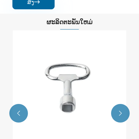
ສົ່ງ

ຜະລິດຕະພັນໃຫມ່
ປຸ່ມສະແຕນເລດຮຽບຮ້ອຍ
ເບິ່ງເພີ່ມເຕີມ >>

