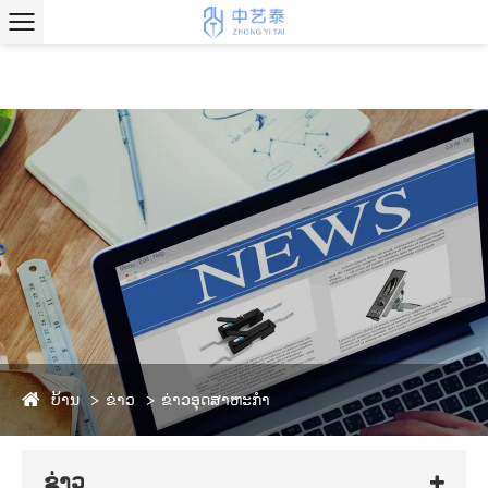
ບ້ານ
ຂ່າວ
ຂ່າວອຸດສາຫະກໍາ
ຂ່າວ