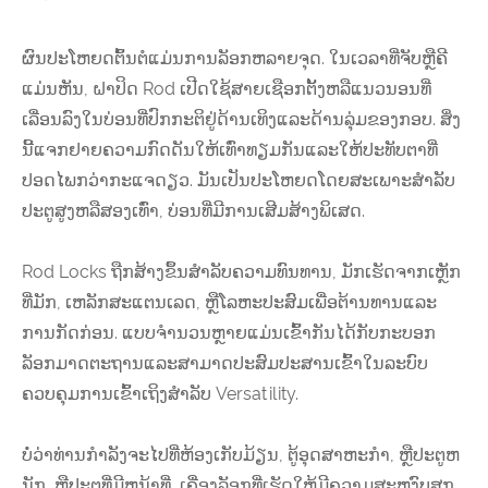
ຜົນປະໂຫຍດຕົ້ນຕໍແມ່ນການລັອກຫລາຍຈຸດ. ໃນເວລາທີ່ຈັບຫຼືຄີ
ແມ່ນຫັນ, ຝາປິດ Rod ເປີດໃຊ້ສາຍເຊືອກຕັ້ງຫລືແນວນອນທີ່
ເລື່ອນລົງໃນບ່ອນທີ່ປົກກະຕິຢູ່ດ້ານເທິງແລະດ້ານລຸ່ມຂອງກອບ. ສິ່ງ
ນີ້ແຈກຢາຍຄວາມກົດດັນໃຫ້ເທົ່າທຽມກັນແລະໃຫ້ປະທັບຕາທີ່
ປອດໄພກວ່າກະແຈດຽວ. ມັນເປັນປະໂຫຍດໂດຍສະເພາະສໍາລັບ
ປະຕູສູງຫລືສອງເທົ່າ, ບ່ອນທີ່ມີການເສີມສ້າງພິເສດ.
Rod Locks ຖືກສ້າງຂຶ້ນສໍາລັບຄວາມທົນທານ, ມັກເຮັດຈາກເຫຼັກ
ທີ່ມັກ, ເຫລັກສະແຕນເລດ, ຫຼືໂລຫະປະສົມເພື່ອຕ້ານທານແລະ
ການກັດກ່ອນ. ແບບຈໍານວນຫຼາຍແມ່ນເຂົ້າກັນໄດ້ກັບກະບອກ
ລັອກມາດຕະຖານແລະສາມາດປະສົມປະສານເຂົ້າໃນລະບົບ
ຄວບຄຸມການເຂົ້າເຖິງສໍາລັບ Versatility.
ບໍ່ວ່າທ່ານກໍາລັງຈະໄປທີ່ຫ້ອງເກັບມ້ຽນ, ຕູ້ອຸດສາຫະກໍາ, ຫຼືປະຕູຫ
ນັກ, ຫຼືປະຕູທີ່ມີຫນ້າທີ່, ເຄື່ອງລັອກທີ່ເຮັດໃຫ້ມີຄວາມສະຫງົບສຸກ