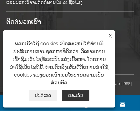
ແລະພວກເຮົາຈະຕິດຕໍ່ພາຍໃນ 24 ຊົ່ວໂມງ.
ຕິດ​ຕໍ່​ພວກ​ເຮົາ
X
+86-17328813970
ພວກເຮົາໃຊ້ cookies ເພື່ອສະເຫນີໃຫ້ທ່ານມີ
yitailock@yitailock.com
ປະສົບການການຊອກຫາທີ່ດີກວ່າ, ວິເຄາະການ
ເຂົ້າຊົມເວັບໄຊທ໌ແລະປັບແຕ່ງເນື້ອຫາ. ໂດຍການ
ສະບັບເລກທີ 16.
ນໍາໃຊ້ເວັບໄຊທ໌ນີ້, ທ່ານຕົກລົງເຫັນດີກັບການນໍາໃຊ້
cookies ຂອງພວກເຮົາ.
ນະໂຍບາຍຄວາມເປັນ
ສ່ວນຕົວ
ລິຂະສິດ© 2025 Zhejiang Yitijiang Yitai Co. , Ltd.
Links
|
Sitemap
|
RSS
|
XML
|
ນະໂຍບາຍຄວາມເປັນສ່ວນຕົວ
|
ປະຕິເສດ
ຍອມຮັບ



