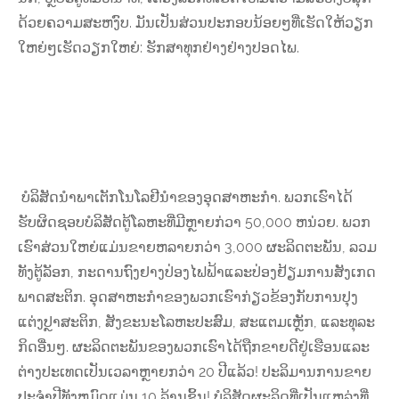
ດ້ວຍຄວາມສະຫງົບ. ມັນເປັນສ່ວນປະກອບນ້ອຍໆທີ່ເຮັດໃຫ້ວຽກ
ໃຫຍ່ໆເຮັດວຽກໃຫຍ່: ຮັກສາທຸກຢ່າງຢ່າງປອດໄພ.
ບໍລິສັດນໍາພາເຕັກໂນໂລຢີນໍາຂອງອຸດສາຫະກໍາ. ພວກເຮົາໄດ້
ຮັບຜິດຊອບບໍລິສັດຕູ້ໂລຫະທີ່ມີຫຼາຍກ່ວາ 50,000 ຫນ່ວຍ. ພວກ
ເຮົາສ່ວນໃຫຍ່ແມ່ນຂາຍຫລາຍກວ່າ 3,000 ຜະລິດຕະພັນ, ລວມ
ທັງຕູ້ລັອກ, ກະດານຖົງຢາງປ່ອງໄຟຟ້າແລະປ່ອງຢ້ຽມການສັງເກດ
ພາດສະຕິກ. ອຸດສາຫະກໍາຂອງພວກເຮົາກ່ຽວຂ້ອງກັບການປຸງ
ແຕ່ງປຼາສະຕິກ, ສັງຂະນະໂລຫະປະສົມ, ສະແຕມເຫຼັກ, ແລະທຸລະ
ກິດອື່ນໆ. ຜະລິດຕະພັນຂອງພວກເຮົາໄດ້ຖືກຂາຍດີຢູ່ເຮືອນແລະ
ຕ່າງປະເທດເປັນເວລາຫຼາຍກວ່າ 20 ປີແລ້ວ! ປະລິມານການຂາຍ
ປະຈໍາປີທັງຫມົດແມ່ນ 10 ລ້ານຊິ້ນ! ບໍລິສັດຜະລິດທີ່ເປັນແຫລ່ງທີ່