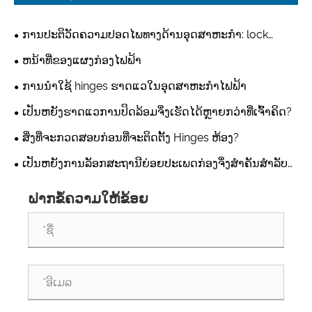
ການປະຕິວັດຄວາມປອດໄພທາງດ້ານອຸດສາຫະກໍາ: lock
Latch ຫນັກ MS840 ສໍາລັບກ່ອງກະຈາຍພະລັງງານກໍານົດ
ຫນ້າທີ່ຂອງແຜງກ່ອງໄຟຟ້າ
ມາດຕະຖານໃຫມ່ໃນຄວາມທົນທານແລະຄວາມປອດໄພ
ການນໍາໃຊ້ hinges ຮາດແວໃນອຸດສາຫະກໍາໄຟຟ້າ
ເປັນຫຍັງຮາດແວການປິດລ້ອມຈຶ່ງເຮັດໄດ້ຫຼາຍກວ່າທີ່ເຈົ້າຄິດ?
ສິ່ງ​ທີ່​ຈະ​ກວດ​ສອບ​ກ່ອນ​ທີ່​ຈະ​ຕິດ​ຕັ້ງ Hinges ຫ້ອງ​?
ເປັນຫຍັງການລັອກສະຖານີຍ່ອຍປະເພດກ່ອງຈຶ່ງສໍາຄັນສໍາລັບ
ການປົກປ້ອງອຸປະກອນໄຟຟ້າພາຍນອກໃນສະພາບແວດລ້ອມທີ່
ຝາກຂໍ້ຄວາມໃຫ້ຂ້ອຍ
ຮຸນແຮງ?